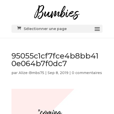
Sélectionner une page
95055c1cf7fce4b8bb41
0e064b7f0dc7
par
Alize-Bmbs75
|
Sep 8, 2019
|
0 commentaires