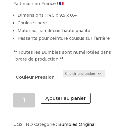
Fait main en France !
Dimensions : 14,5 x 9,5 x 0,4
Couleur : ocre
Matériau : simili-cuir haute qualité
Passants pour ceinture cousus sur l’arrière
**
Toutes les Bumbies sont numérotées dans
l’ordre de production
**
Couleur Pression
quantité
Ajouter au panier
de
BUMBIES
ORIGINAL
OCRE
UGS :
ND
Catégorie :
Bumbies Original